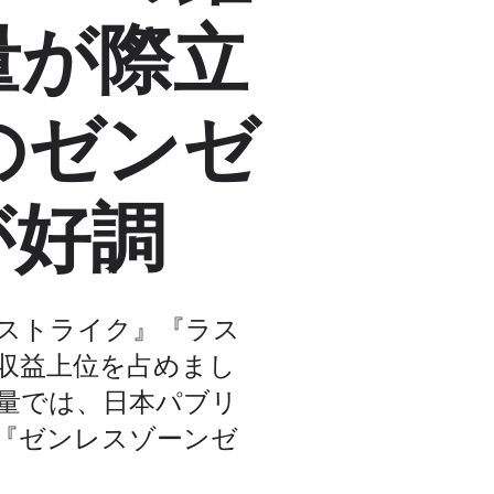
量が際立
oのゼンゼ
が好調
ーストライク』『ラス
ルが収益上位を占めまし
長量では、日本パブリ
ャーの『ゼンレスゾーンゼ