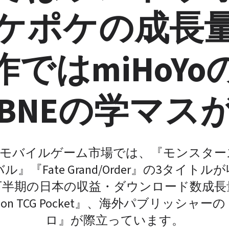
ケポケの成長
ではmiHoY
BNEの学マス
本のモバイルゲーム市場では、『モンスタ
』『Fate Grand/Order』の3タイト
年下半期の日本の収益・ダウンロード数成
on TCG Pocket』、海外パブリッシ
ロ』が際立っています。