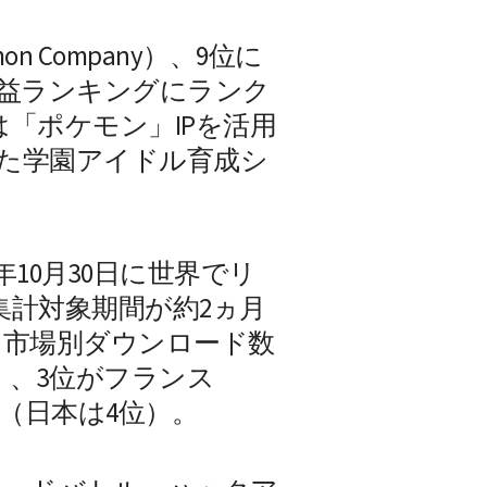
mon Company）、9位に
ent）が収益ランキングにランク
「ポケモン」IPを活用
した学園アイドル育成シ
年10月30日に世界でリ
た。集計対象期間が約2ヵ月
、市場別ダウンロード数
）、3位がフランス
日本は4位）。 