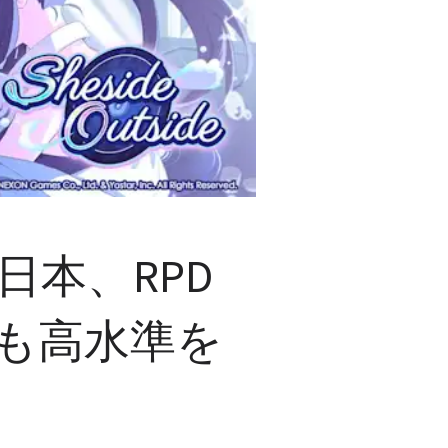
日本、RPD
Uも高水準を