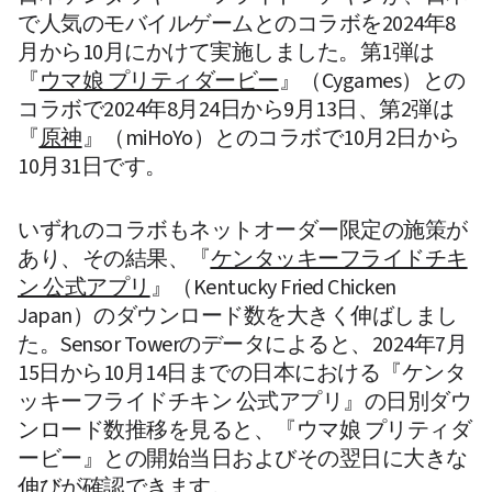
で人気のモバイルゲームとのコラボを2024年8
月から10月にかけて実施しました。第1弾は
『
ウマ娘 プリティダービー
』（Cygames）との
コラボで2024年8月24日から9月13日、第2弾は
『
原神
』（miHoYo）とのコラボで10月2日から
10月31日です。 
いずれのコラボもネットオーダー限定の施策が
あり、その結果、『
ケンタッキーフライドチキ
ン 公式アプリ
』（Kentucky Fried Chicken 
Japan）のダウンロード数を大きく伸ばしまし
た。Sensor Towerのデータによると、2024年7月
15日から10月14日までの日本における『ケンタ
ッキーフライドチキン 公式アプリ』の日別ダウ
ンロード数推移を見ると、『ウマ娘 プリティダ
ービー』との開始当日およびその翌日に大きな
伸びが確認できます。 